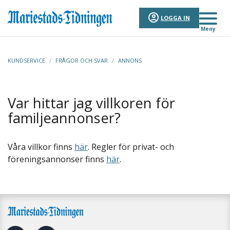
LOGGA IN
Meny
KUNDSERVICE
/
FRÅGOR OCH SVAR
/
ANNONS
Var hittar jag villkoren för
familjeannonser?
Våra villkor finns
här
. Regler för privat- och
föreningsannonser finns
här
.