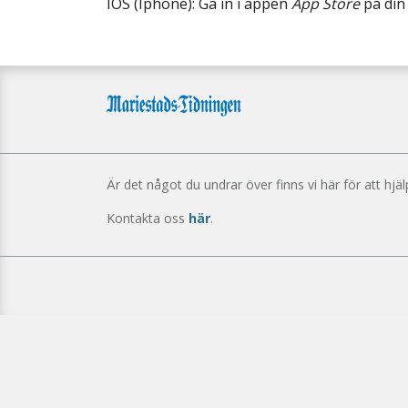
IOS (Iphone): Gå in i appen
App Store
på din 
Är det något du undrar över finns vi här för att hjäl
Kontakta oss
här
.