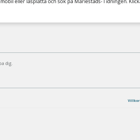
mobil eller läsplatta och sök på Mariestads-Tidningen. Klic
pa dig.
Villkor