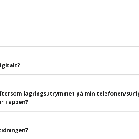
igitalt?
eftersom lagringsutrymmet på min telefonen/surfpl
ar i appen?
-tidningen?