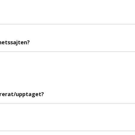
yhetssajten?
rerat/upptaget?