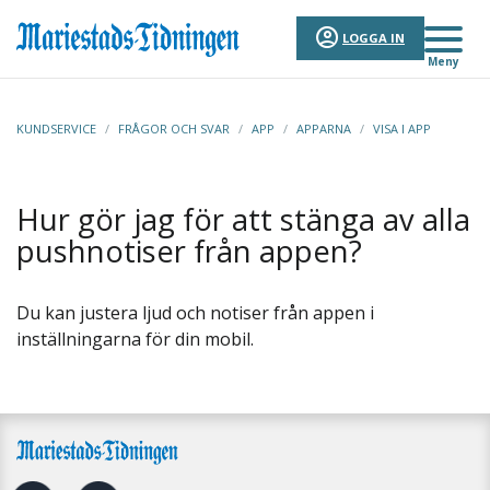
LOGGA IN
Meny
KUNDSERVICE
/
FRÅGOR OCH SVAR
/
APP
/
APPARNA
/
VISA I APP
Hur gör jag för att stänga av alla
pushnotiser från appen?
Du kan justera ljud och notiser från appen i
inställningarna för din mobil.