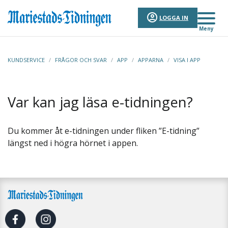
LOGGA IN
Meny
KUNDSERVICE
/
FRÅGOR OCH SVAR
/
APP
/
APPARNA
/
VISA I APP
Var kan jag läsa e-tidningen?
Du kommer åt e-tidningen under fliken ”E-tidning”
längst ned i högra hörnet i appen.